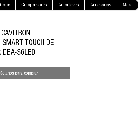
Corix
Compresores
Autoclaves
Accesorios
More
 CAVITRON
 SMART TOUCH DE
 DBA-S6LED
áctanos para comprar