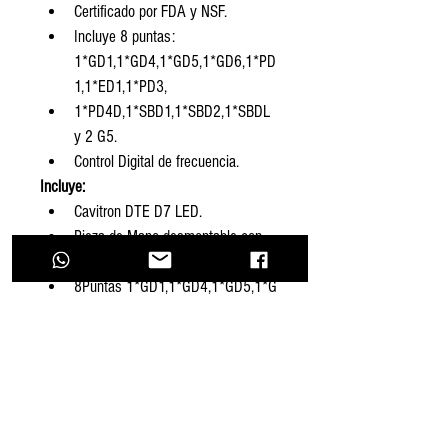
Certificado por FDA y NSF.
Incluye 8 puntas: 
1*GD1,1*GD4,1*GD5,1*GD6,1*PD
1,1*ED1,1*PD3,
1*PD4D,1*SBD1,1*SBD2,1*SBDL 
y 2 G5.
Control Digital de frecuencia.
Incluye:
Cavitron DTE D7 LED.
Pieza de Mano desmontable con 
Luz LED.
8Puntas 1*GD1,1*GD4,1*GD5,1*G
D6,1*PD1,
1*ED1,1*PD3,1*PD4D,1*SBD1,1*S
BD2,1*SBDL.
2 Puntas extra GRATIS: 2 G5.
Llave para colocar puntas.
Cargador.