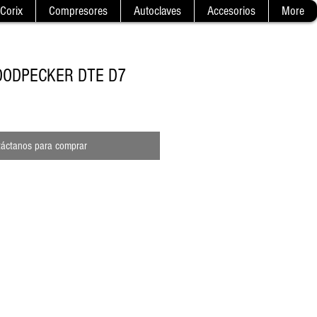
Corix
Compresores
Autoclaves
Accesorios
More
OODPECKER DTE D7
áctanos para comprar