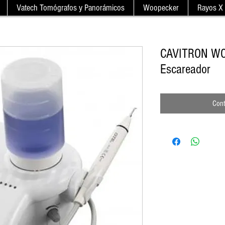
Vatech Tomógrafos y Panorámicos
Woopecker
Rayos X 
CAVITRON W
Escareador
Cont