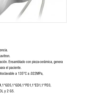
oncia.
avitron.
ración. Ensamblado con pieza-cerámica, genera 
ara el paciente.
utoclavable a 135°C a .022MPa,
D4,1*GD5,1*GD6,1*PD1,1*ED1,1*PD3,
L y 2 G5.