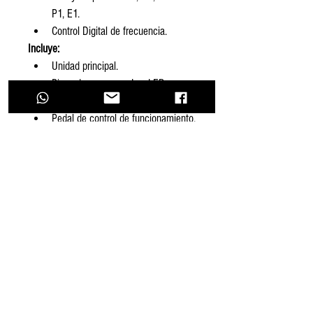
P1, E1.
Control Digital de frecuencia.
Incluye:
Unidad principal.
Pieza de mano con Luz LED.
Adaptador de corriente.
Pedal de control de funcionamiento.
Puntas G1, G2, G3, G4, P1 y E1.
Chuck para endodoncia E1.
Llave para cambiar puntas.
Punta para endodoncia.
4 limas NiTi para endodoncia.
Manguera de agua.
Empaques de respuesto(4).
Manual de instrucciones.
Holograma de autenticidad 
Woodpecker